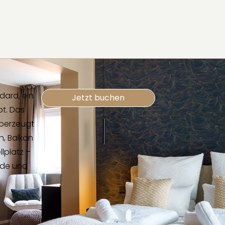
dard, ein
Jetzt buchen
t. Das
berzeugt
n, Balkon
lplatz –
nde und