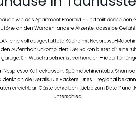
uhause in Taunusste
äude wie das Apartment Emerald – und teilt denselben Gru
lautöne an den Wänden, andere Akzente, dasselbe Gefüh
 WLAN, eine voll ausgestattete Küche mit Nespresso-Maschi
Aufenthalt unkompliziert. Der Balkon bietet dir eine ru
iefgarage. Ein Waschtrockner ist vorhanden – ideal für läng
: Nespresso Kaffeekapseln, Spülmaschinentabs, Shampoo,
a denkt an die Details. Die Bäckerei Dries – regional beka
uten erreichbar. Gäste schreiben: „Liebe zum Detail” und
Unterschied.