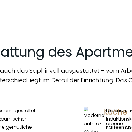
tattung des Apartme
auch das Saphir voll ausgestattet – vom Arbe
rschied liegt im Detail der Einrichtung. Das G
Küche
ladend gestaltet –
Die Küche i
Raum seinen
Induktionsk
ine gemütliche
Kaffeemasc