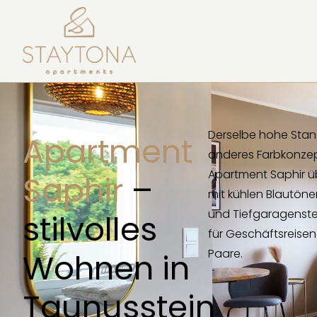
Derselbe hohe Stan
Apartment
anderes Farbkonzep
Apartment Saphir ü
Saphir
–
mit kühlen Blautöne
und Tiefgaragenstel
stilvolles
für Geschäftsreise
Paare.
Wohnen in
Taunusstein