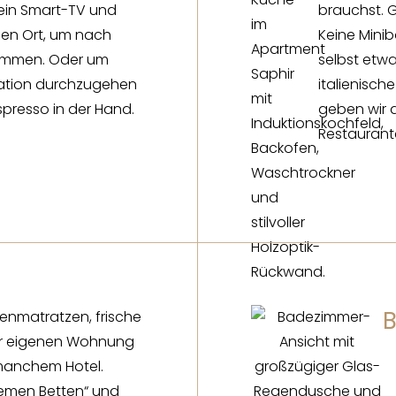
ein Smart-TV und
brauchst. G
len Ort, um nach
Keine Minib
kommen. Oder um
selbst etwa
tation durchzugehen
italienisch
presso in der Hand.
geben wir 
Restaurant
kenmatratzen, frische
er eigenen Wohnung
 manchem Hotel.
emen Betten“ und