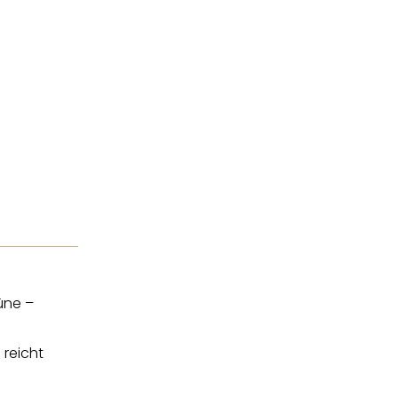
rüne –
reicht