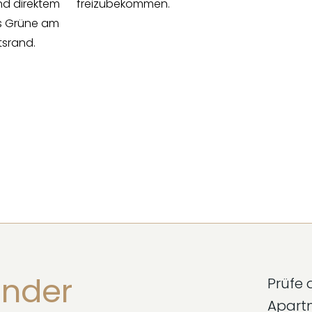
freizubekommen.
ender
Prüfe 
Apartm