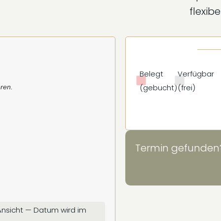
flexib
Belegt
Verfügbar
(gebucht)
(frei)
eren.
Termin gefunden
 Ansicht — Datum wird im